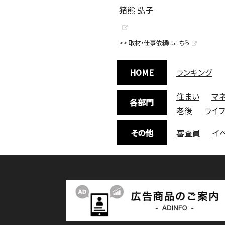
猪熊 弘子
>> 取材・仕事依頼はこちら
HOME
ランキング
住まい
マ
各部門
老後
ライ
その他
審査員
イ