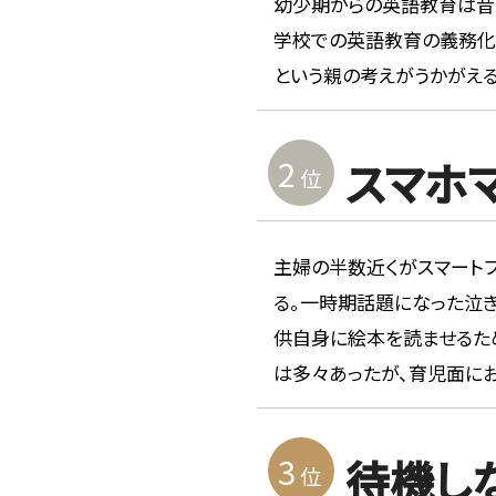
幼少期からの英語教育は昔か
学校での英語教育の義務化
という親の考えがうかがえる
2
スマホ
位
主婦の半数近くがスマートフ
る。一時期話題になった泣
供自身に絵本を読ませるため
は多々あったが、育児面に
3
待機し
位