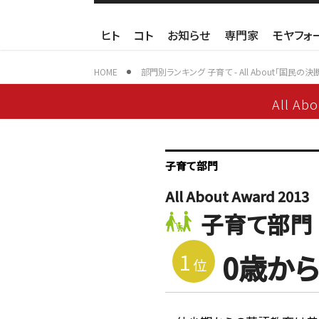
ヒト
コト
お知らせ
専門家
モヤフォ
HOME
部門別ランキング 子育て - All About「国民の決
All Ab
子育て部門
All About Award 2013
子育て部門
1
0歳か
位