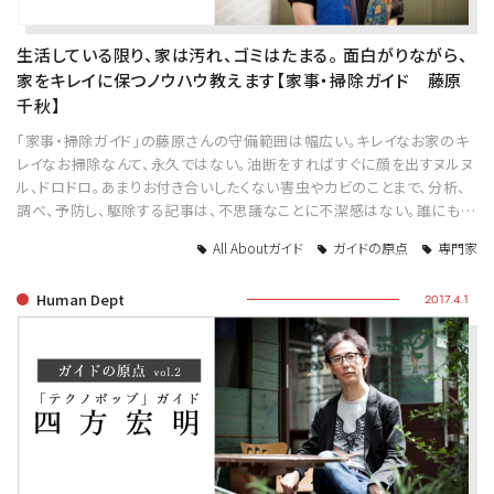
生活している限り、家は汚れ、ゴミはたまる。 面白がりながら、
家をキレイに保つノウハウ教えます【家事・掃除ガイド 藤原
千秋】
「家事・掃除ガイド」の藤原さんの守備範囲は幅広い。キレイなお家のキ
レイなお掃除なんて、永久ではない。油断をすればすぐに顔を出すヌルヌ
ル、ドロドロ。あまりお付き合いしたくない害虫やカビのことまで、分析、
調べ、予防し、駆除する記事は、不思議なことに不潔感はない。誰にも…
All Aboutガイド
ガイドの原点
専門家
Human Dept
2017.4.1