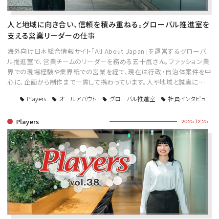
人と地域に向き合い、信頼を積み重ねる。グローバル推進室を
支える営業リーダーの仕事
海外向け日本総合情報サイト「All About Japan」を運営するグローバ
ル推進室で、営業チームのリーダーを務める五十嵐さん。ファッション業
界での現場経験や業界紙での営業を経て、現在は行政・自治体案件を中
心に、企画から制作まで一貫して携わっています。人や地域と誠実に…
Players
オールアバウト
グローバル推進室
社員インタビュー
Players
2025.12.25