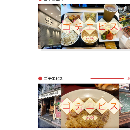
ゴチエビス
2