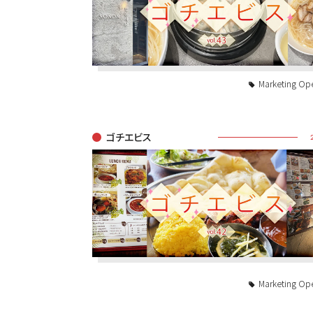
Marketing Op
ゴチエビス
Marketing Op