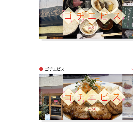
ゴチエビス