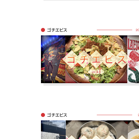
ゴチエビス
20
ゴチエビス