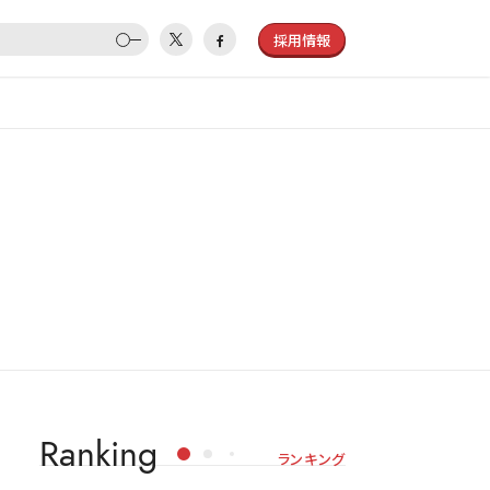
採用情報
Ranking
ランキング