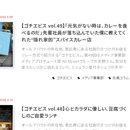
2026.5.28
【ゴチエビス vol.49】「元気がない時は、カレーを食
べるのだ」先輩社員が落ち込んでいた僕に教えてく
れた“隠れ家的”スパイスカレー店
オールアバウトの所在地、恵比寿にある社員行きつけのお店を
リレー方式で紹介する「ゴチエビス」。第49回はメディア事業部
メディアプロデュース部 All Aboutグループの矢野さん。気分を
変えたいときに訪れるという、ミシュラン星付きシェフが手が…
ゴチエビス
メディア事業部
社員コラム
2026.4.16
【ゴチエビス vol.48】心とカラダに優しい、豆腐づく
しのご自愛ランチ
オールアバウトの所在地、恵比寿にある社員行きつけのお店を