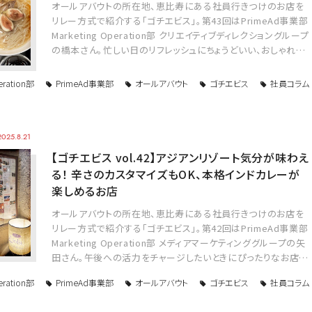
オールアバウトの所在地、恵比寿にある社員行きつけのお店を
リレー方式で紹介する「ゴチエビス」。第43回はPrimeAd事業部
Marketing Operation部 クリエイティブディレクショングループ
の橋本さん。忙しい日のリフレッシュにちょうどいい、おしゃれ…
eration部
PrimeAd事業部
オールアバウト
ゴチエビス
社員コラム
2025.8.21
【ゴチエビス vol.42】アジアンリゾート気分が味わえ
る！ 辛さのカスタマイズもOK、本格インドカレーが
楽しめるお店
オールアバウトの所在地、恵比寿にある社員行きつけのお店を
リレー方式で紹介する「ゴチエビス」。第42回はPrimeAd事業部
Marketing Operation部 メディアマーケティンググループの矢
田さん。午後への活力をチャージしたいときにぴったりなお店…
eration部
PrimeAd事業部
オールアバウト
ゴチエビス
社員コラム