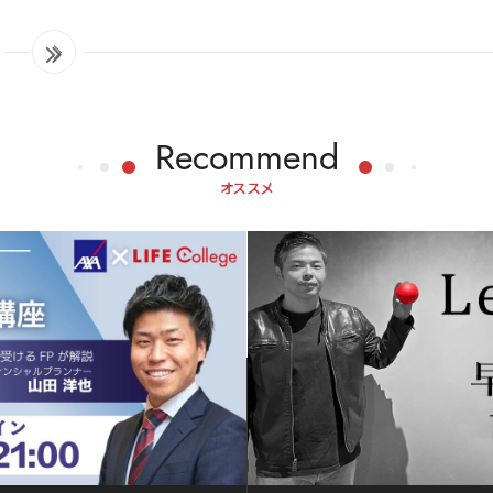
Recommend
オススメ