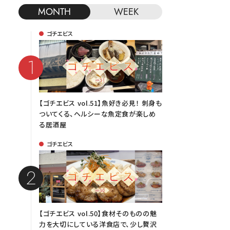
MONTH
WEEK
ゴチエビス
【ゴチエビス vol.51】魚好き必見！ 刺身も
ついてくる、ヘルシーな魚定食が楽しめ
る居酒屋
ゴチエビス
【ゴチエビス vol.50】食材そのものの魅
力を大切にしている洋食店で、少し贅沢