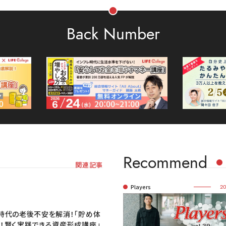
Back Number
Recommend
関連記事
Players
20
時代の老後不安を解消！「貯め体
！賢く実践できる資産形成講座」