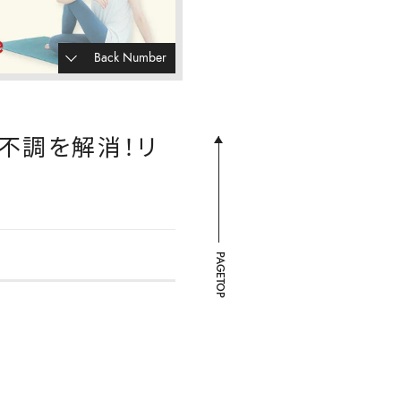
Back Number
の不調を解消！リ
PAGETOP