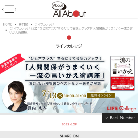
HOME
専門家
ライフカレッジ
【ライフカレッジ #52】“ひと言プラス”するだけで会話力アップ！「人間関係がうまくいく一流の言
いかえ術講座」
ライフカレッジ
Back Number
2022.6.29
SHARE ON