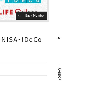
Back Number
SA・iDeCo
PAGETOP