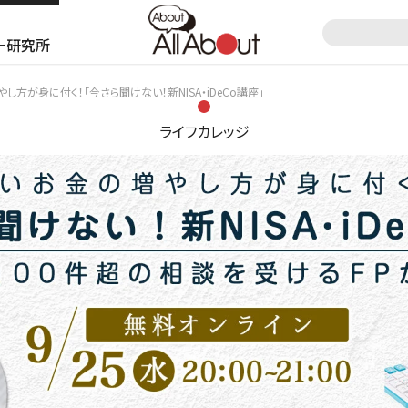
ー研究所
し方が身に付く！「今さら聞けない！新NISA・iDeCo講座」
ライフカレッジ