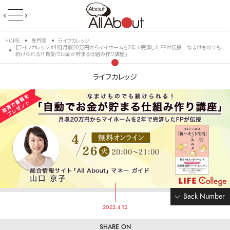
HOME
専門家
ライフカレッジ
【ライフカレッジ #48】月収20万円からマイホームを2年で完済したFPが伝授 なまけものでも
続けられる！「自動でお金が貯まる仕組み作り講座」
ライフカレッジ
Back Number
2022.4.12
SHARE ON