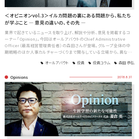
＜オピニオンvol.3＞イルカ問題の裏にある問題から、私たち
が学ぶこと ― 意見の違いの、その先 ―
業界で起きているニュースを取り上げ、解説や分析、意見を掲載するコ
ーナー「Opinion」。今回はオールアバウトのChief Administrative
Officer（最高経営管理責任者）の森田さんが登場。グループ全体の中
期戦略のほか人事カルチャーづくりまで関与している立場から、異な…
オールアバウト
役員
役員コラム
森田 恭弘
Opinions
2018.8.31