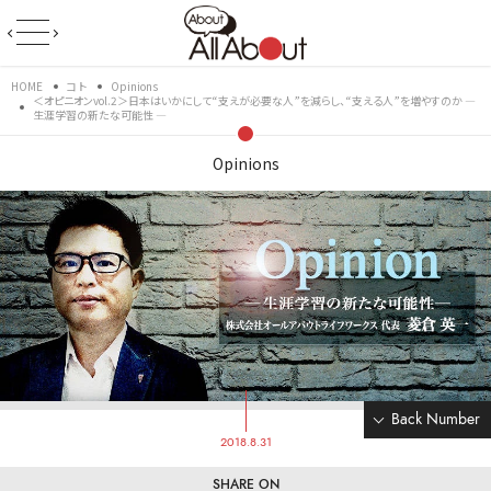
HOME
コト
Opinions
＜オピニオンvol.2＞日本はいかにして“支えが必要な人”を減らし、“支える人”を増やすのか ―
生涯学習の新たな可能性 ―
Opinions
Back Number
2018.8.31
SHARE ON