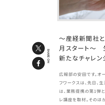
～産経新聞社と
月スタート～ 
SHARE ON
新たなチャレン
広報部の安田です。オ
フワークスは、先日、
は、業務提携の第1弾と
レ講座を取材。そのほ