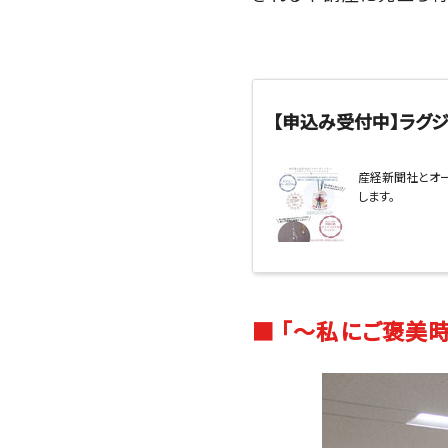
【申込み受付中】ラグ
産経新聞社とオー
します。
■ 「～私にご褒美