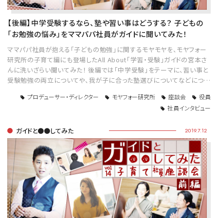
【後編】中学受験するなら、塾や習い事はどうする？ 子どもの
「お勉強の悩み」をママパパ社員がガイドに聞いてみた！
ママパパ社員が抱える「子どもの勉強」に関するモヤモヤを、モヤフォー
研究所の子育て編にも登場したAll About「学習・受験」ガイドの宮本さ
んに洗いざらい聞いてみた！ 後編では「中学受験」をテーマに、習い事と
受験勉強の両立についてや、我が子に合った塾選びについてなどにつ…
プロデューサー・ディレクター
モヤフォー研究所
座談会
役員
社員インタビュー
ガイドと●●してみた
2019.7.12