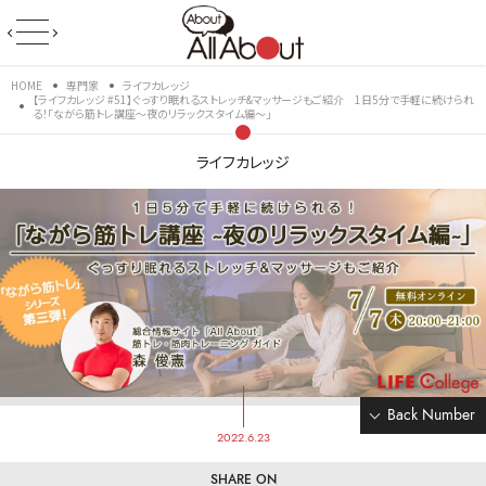
HOME
専門家
ライフカレッジ
【ライフカレッジ #51】ぐっすり眠れるストレッチ&マッサージもご紹介 1日5分で手軽に続けられ
る！「ながら筋トレ講座～夜のリラックスタイム編～」
ライフカレッジ
Back Number
2022.6.23
SHARE ON