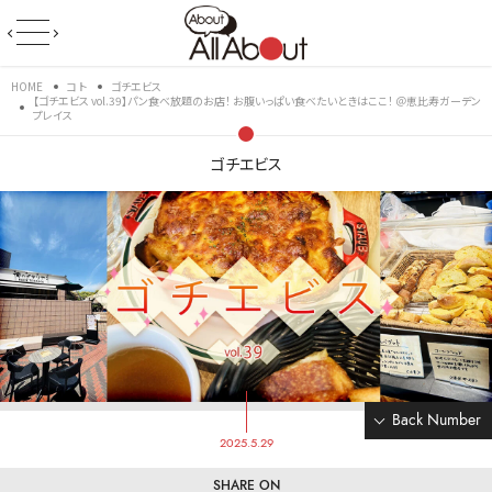
HOME
コト
ゴチエビス
【ゴチエビス vol.39】パン食べ放題のお店！ お腹いっぱい食べたいときはここ！ ＠恵比寿ガーデン
プレイス
ゴチエビス
Back Number
2025.5.29
SHARE ON