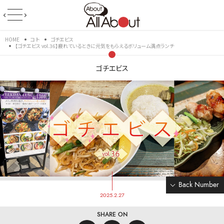
HOME
コト
ゴチエビス
【ゴチエビス vol.36】疲れているときに元気をもらえるボリューム満点ランチ
ゴチエビス
Back Number
2025.2.27
SHARE ON