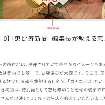
2017.11.24
ol.0】「恵比寿新聞」編集長が教える
トの所在地は、洗練されていて華やかなイメージもあ
数は都内でも随一で、お店選びが大変です。 そこで、
する飲食店情報を集約する目的で、「ゴチエビス」とい
べき初回は、特別編として恵比寿のことを骨の髄まで知
ジさんが出演！とっておきの名店を教えていただきまし