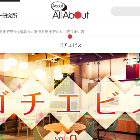
ー研究所
.0】「恵比寿新聞」編集長が教える恵比寿のいい店うまい店
ゴチエビス