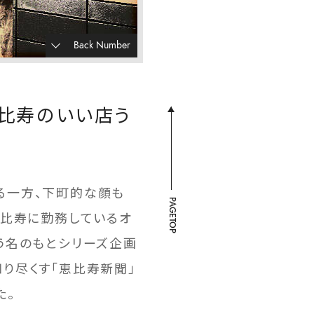
Back Number
恵比寿のいい店う
る一方、下町的な顔も
PAGETOP
恵比寿に勤務しているオ
う名のもとシリーズ企画
り尽くす「恵比寿新聞」
た。