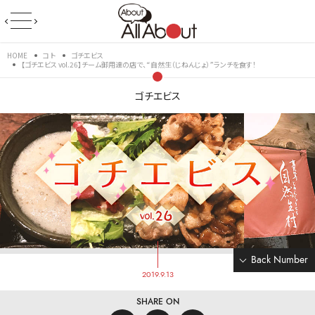
HOME
コト
ゴチエビス
【ゴチエビス vol.26】チーム御用達の店で、“自然生（じねんじょ）”ランチを食す！
ゴチエビス
Back Number
2019.9.13
SHARE ON