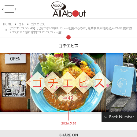
HOME
コト
ゴチエビス
【ゴチエビス vol.49】「元気がない時は、カレーを食べるのだ」先輩社員が落ち込んでいた僕に教
えてくれた“隠れ家的”スパイスカレー店
ゴチエビス
Back Number
2026.5.28
SHARE ON