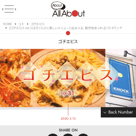
HOME
コト
ゴチエビス
【ゴチエビス vol.31】行くたびに新しいメニューと出会える、 創作性あふれるパスタランチ
ゴチエビス
Back Number
2020.3.13
SHARE ON