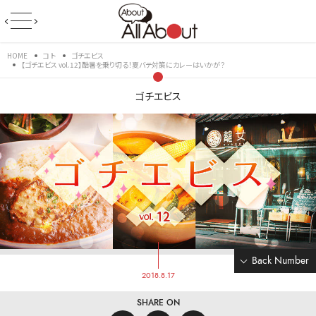
HOME
コト
ゴチエビス
【ゴチエビス vol.12】酷暑を乗り切る！夏バテ対策にカレーはいかが？
ゴチエビス
Back Number
2018.8.17
SHARE ON