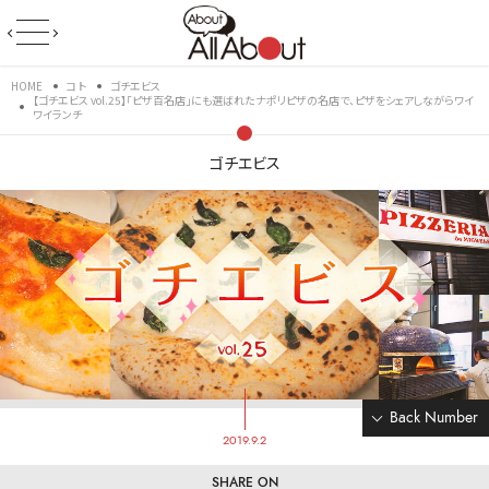
HOME
コト
ゴチエビス
【ゴチエビス vol.25】「ピザ百名店」にも選ばれたナポリピザの名店で、ピザをシェアしながらワイ
ワイランチ
ゴチエビス
Back Number
2019.9.2
SHARE ON