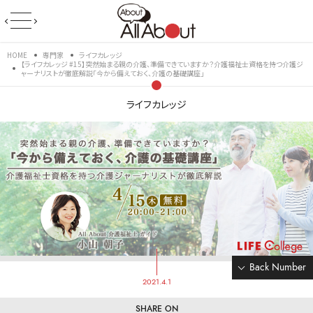
HOME
専門家
ライフカレッジ
【ライフカレッジ #15】突然始まる親の介護、準備できていますか？介護福祉士資格を持つ介護ジ
ャーナリストが徹底解説「今から備えておく、介護の基礎講座」
ライフカレッジ
Back Number
2021.4.1
SHARE ON