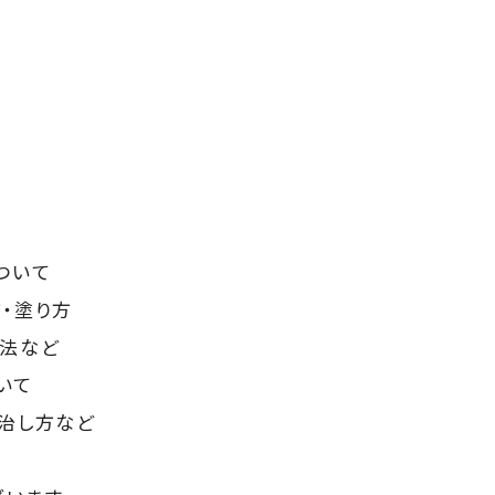
ついて
・塗り方
処法など
いて
治し方など