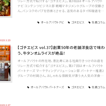
リレー方式で紹介する「ゴチエビス」。第38回はオールアバウト
ナビ コンテンツビジネス部 戦略マネジメントグループの安藤さ
ん。バンコクのパブを彷彿とさせる、活気のあるタイ料理店を…
オールアバウトナビ
ゴチエビス
社員コラム
2025.3.25
【ゴチエビス vol.37】創業50年の老舗洋食店で味わ
う、牛タンオムライスが絶品！
オールアバウトの所在地、恵比寿にある社員行きつけのお店を
リレー方式で紹介する「ゴチエビス」。第3７回はオールアバウト
パートナーズ マーケティングソリューション部 パートナー推進2
グループの村岡さん。おしゃれな雰囲気が漂う大人気の洋食…
オールアバウトパートナーズ
ゴチエビス
社員コラム
2025.2.27