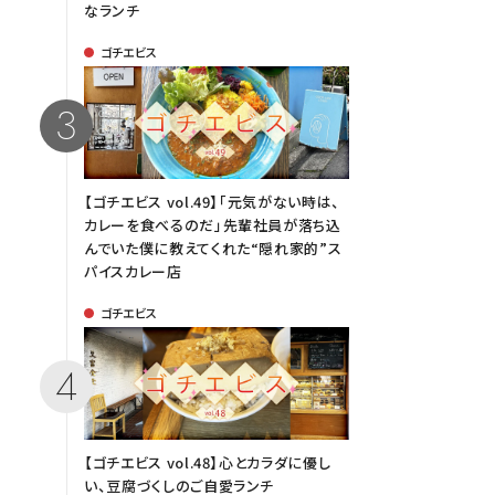
なランチ
ゴチエビス
【ゴチエビス vol.49】「元気がない時は、
カレーを食べるのだ」先輩社員が落ち込
んでいた僕に教えてくれた“隠れ家的”ス
パイスカレー店
ゴチエビス
【ゴチエビス vol.48】心とカラダに優し
い、豆腐づくしのご自愛ランチ