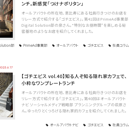
ンチ。新感覚「つけナポリタン」
オールアバウトの所在地、恵比寿にある社員行きつけのお店を
リレー方式で紹介する「ゴチエビス」。第41回はPrimeAd事業部
Digital Solution部の泉さん。“特別なお昼時間”を楽しめる秘
密基地のようなお店を紹介してくれました。
Solution部
PrimeAd事業部
オールアバウト
ゴチエビス
社員コラム
2025.6.17
【ゴチエビス vol.40】知る人ぞ知る隠れ家カフェで、
小粋なワンプレートランチ
オールアバウトの所在地、恵比寿にある社員行きつけのお店を
リレー方式で紹介する「ゴチエビス」。第40回はオールアバウト
ナビ ソーシャルメディア戦略部 プランニンググループの萩原さ
ん。ゆったりとくつろげる隠れ家的カフェを紹介してくれました。
オールアバウトナビ
ゴチエビス
社員コラム