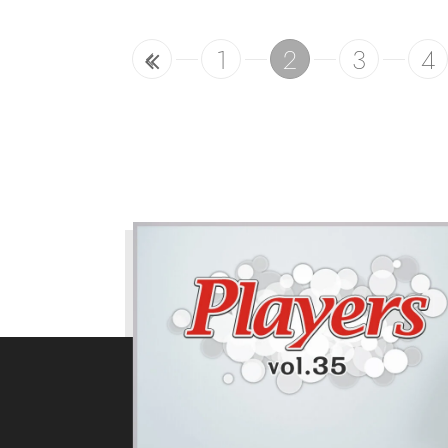
1
2
3
4