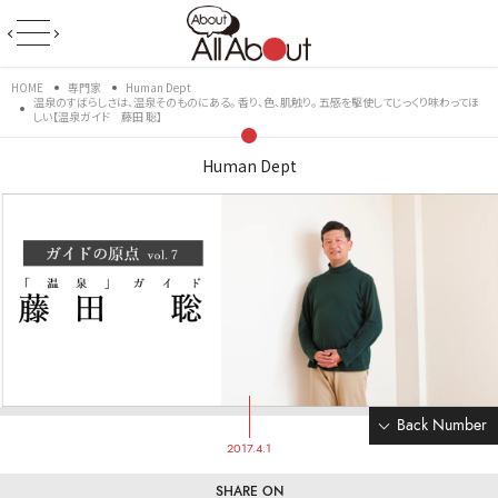
HOME
専門家
Human Dept
温泉のすばらしさは、温泉そのものにある。 香り、色、肌触り。 五感を駆使してじっくり味わってほ
しい【温泉ガイド 藤田 聡】
Human Dept
Back Number
2017.4.1
SHARE ON