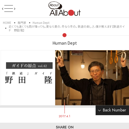
HOME
専門家
Human Dept
近くても遠くても雨が降っても。夏なら夏の、冬なら冬の。 鉄道の楽しさ、僕が教えます【鉄道ガイ
ド 野田 隆】
Human Dept
Back Number
2017.4.1
SHARE ON