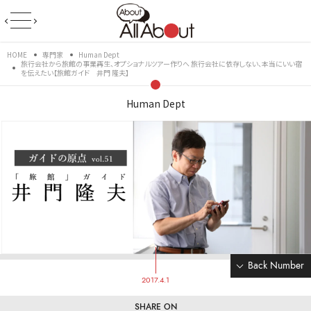
HOME
専門家
Human Dept
旅行会社から旅館の事業再生、オプショナルツアー作りへ 旅行会社に依存しない、本当にいい宿
を伝えたい【旅館ガイド 井門 隆夫】
Human Dept
Back Number
2017.4.1
SHARE ON