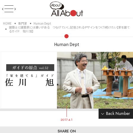
HOME
専門家
Human Dept
建築士と建築家には違いがある つなげていく、記憶されるデザインをつくり続けたい【家を建て
るガイド 佐川 旭】
Human Dept
Back Number
2017.4.1
SHARE ON