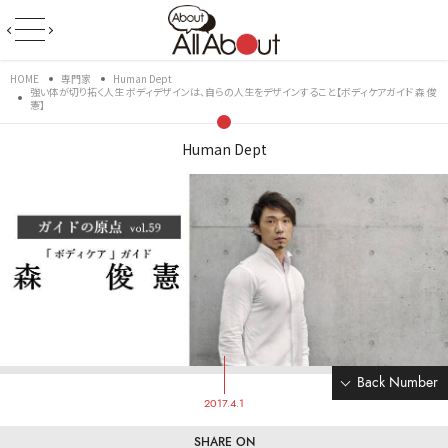
HOME
専門家
Human Dept
強い体が切り拓く人生 ボディデザインは、自らの人生をデザインすること【ボディケアガイド 森 俊
憲】
Human Dept
Back Number
2017.4.1
SHARE ON