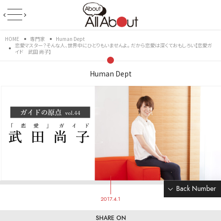
HOME
専門家
Human Dept
恋愛マスター？そんな人、世界中にひとりもいませんよ。 だから恋愛は深くておもしろい【恋愛ガ
イド 武田 尚子】
Human Dept
Back Number
2017.4.1
SHARE ON