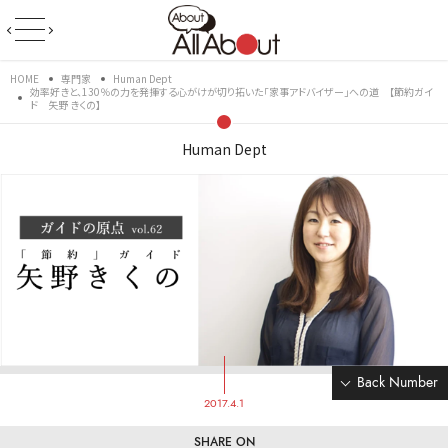
HOME
専門家
Human Dept
効率好きと、130％の力を発揮する心がけが切り拓いた「家事アドバイザー」への道 【節約ガイ
ド 矢野 きくの】
Human Dept
Back Number
2017.4.1
SHARE ON