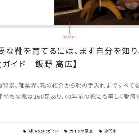
2017.4.1
要な靴を育てるには、まず自分を知り
靴ガイド 飯野 高広】
的背景、靴業界、靴の紹介から靴の手入れまですべてを
手持ちの靴は160足あり、40年前の靴にも等しく愛情
All Aboutガイド
ガイドの原点
専門家