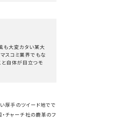
社風も大変カタい某大
もマスコミ業界でもな
こと自体が目立つモ
ない厚手のツイード地でで
国・チャーチ社の鹿革のフ