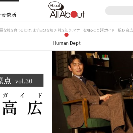
ー研究所
要な靴を育てるには、まず自分を知り、靴を知り、マナーを知ること【靴ガイド 飯野 高広
Human Dept