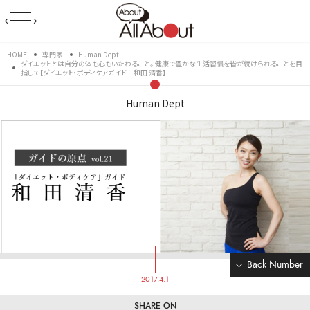
HOME
専門家
Human Dept
ダイエットとは自分の体も心もいたわること。 健康で豊かな生活習慣を皆が続けられることを目
指して【ダイエット・ボディケアガイド 和田 清香】
Human Dept
Back Number
2017.4.1
SHARE ON