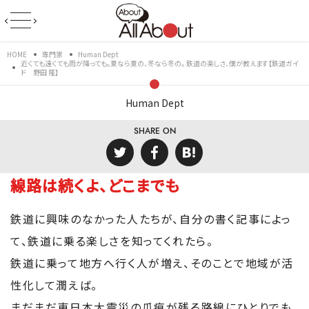
HOME
専門家
Human Dept
近くても遠くても雨が降っても。夏なら夏の、冬なら冬の。 鉄道の楽しさ、僕が教えます【鉄道ガイ
ド 野田 隆】
Human Dept
SHARE ON
線路は続くよ、どこまでも
鉄道に興味のなかった人たちが、自分の書く記事によっ
て、鉄道に乗る楽しさを知ってくれたら。
鉄道に乗って地方へ行く人が増え、そのことで地域が活
性化して潤えば。
まだまだ東日本大震災の爪痕が残る路線にひとりでも