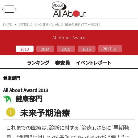
HOME
部門別ランキング 健康 - All About「国民の決断」アワード2013
All About Award
2017
2013
2014
2015
2016
ランキング
審査員
イベントレポート
健康部門
All About Award 2013
健康部門
未来予期治療
1
これまでの医療は、診断に対する「治療」、さらに「早期発
見」、“集団”に対しての「予防」であったものが、“個人”に