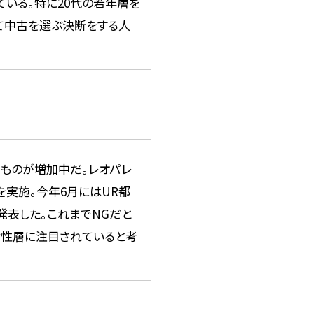
ている。特に20代の若年層を
て中古を選ぶ決断をする人
るものが増加中だ。レオパレ
を実施。今年6月にはUR都
発表した。これまでNGだと
女性層に注目されていると考