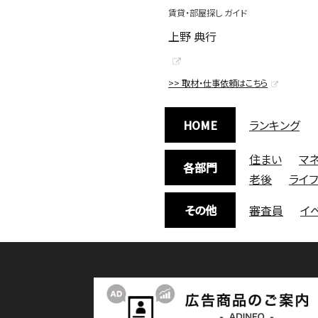
賃貸・部屋探し ガイド
上野 典行
>> 取材・仕事依頼はこちら
HOME
ランキング
住まい
マ
各部門
老後
ライ
その他
審査員
イ