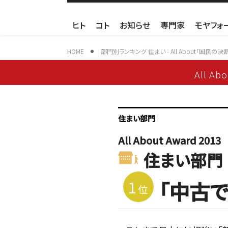
ヒト
コト
お知らせ
専門家
モヤフォ
HOME
部門別ランキング 住まい - All About「国民の決
All Ab
住まい部門
All About Award 2013
住まい部門
1
「中古
位