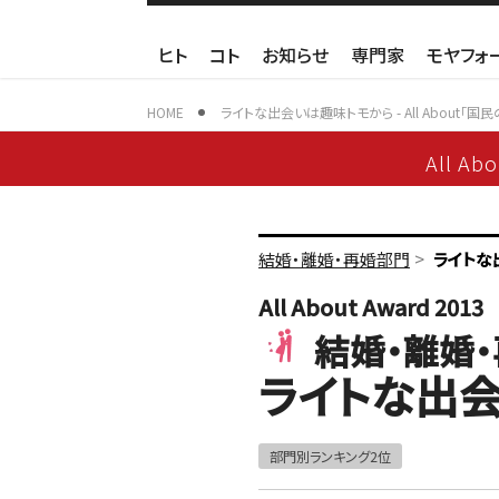
ヒト
コト
お知らせ
専門家
モヤフォ
HOME
ライトな出会いは趣味トモから - All About「国
All Ab
>
結婚・離婚・再婚部門
ライトな
All About Award 2013
結婚・離婚
ライトな出
部門別ランキング2位