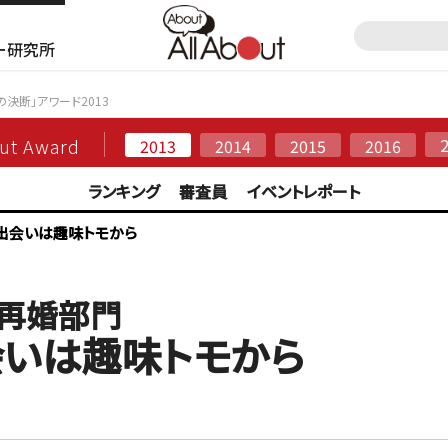
ー研究所
民の決断」アワード2013
out Award
2013
2014
2015
2016
ランキング
審査員
イベントレポート
出会いは趣味トモから
・再婚部門
会いは趣味トモから