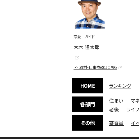
恋愛 ガイド
大木 隆太郎
>> 取材・仕事依頼はこちら
HOME
ランキング
住まい
マ
各部門
老後
ライ
その他
審査員
イ