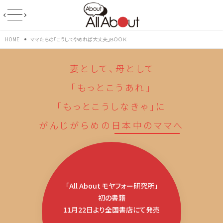
HOME
ママたちの「こうしてやめれば大丈夫」ＢＯＯＫ
妻として、母として
｢もっとこうあれ｣
｢もっとこうしなきゃ｣に
がんじがらめの
日本中のママへ
「All About モヤフォー研究所」
初の書籍
11月22日より全国書店にて発売