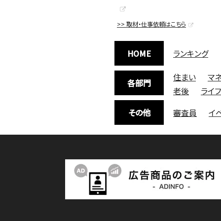
>> 取材・仕事依頼はこちら
HOME
ランキング
住まい
マ
各部門
老後
ライ
その他
審査員
イ