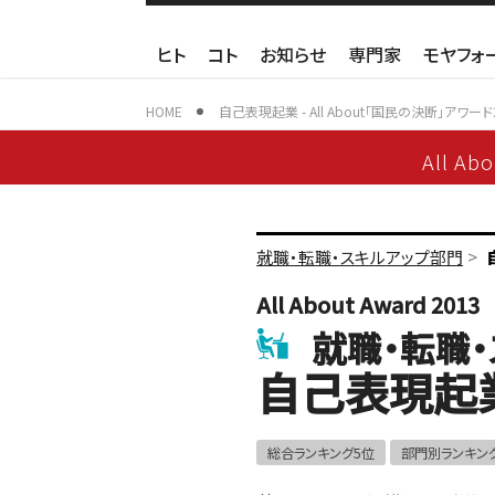
ヒト
コト
お知らせ
専門家
モヤフォ
HOME
自己表現起業 - All About「国民の決断」アワード
All Ab
>
就職・転職・スキルアップ部門
All About Award 2013
就職・転職
自己表現起
総合ランキング5位
部門別ランキン