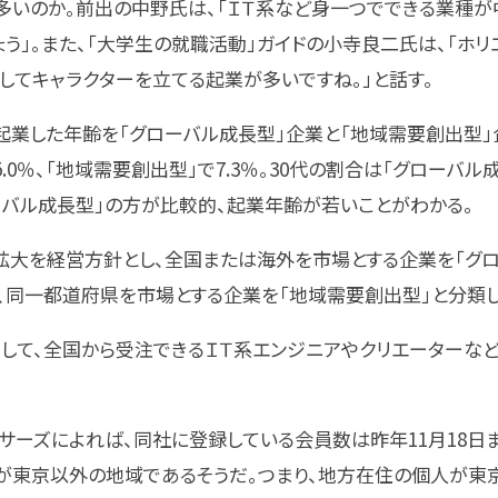
多いのか。前出の中野氏は、「ＩＴ系など身一つでできる業種が
う」。また、「大学生の就職活動」ガイドの小寺良二氏は、「ホリ
してキャラクターを立てる起業が多いですね。」と話す。
業した年齢を「グローバル成長型」企業と「地域需要創出型」企
.0％、「地域需要創出型」で7.3％。30代の割合は「グローバル成
グローバル成長型」の方が比較的、起業年齢が若いことがわかる。
拡大を経営方針とし、全国または海外を市場とする企業を「グロ
、同一都道府県を市場とする企業を「地域需要創出型」と分類し
して、全国から受注できるＩＴ系エンジニアやクリエーターなど
サーズによれば、同社に登録している会員数は昨年11月18日まで
割が東京以外の地域であるそうだ。つまり、地方在住の個人が東