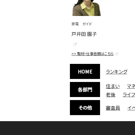
家電 ガイド
戸井田 園子
>> 取材・仕事依頼はこちら
HOME
ランキング
住まい
マ
各部門
老後
ライ
その他
審査員
イ