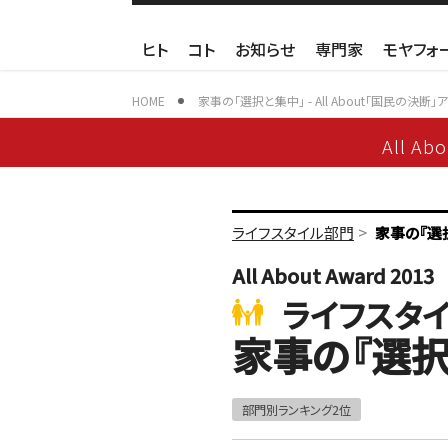
ヒト
コト
お知らせ
専門家
モヤフォ
HOME
家事の「選択と集中」 - All About「国民の決断」
All Ab
>
ライフスタイル部門
家事の『選
All About Award 2013
ライフスタ
家事の『選択
部門別ランキング2位