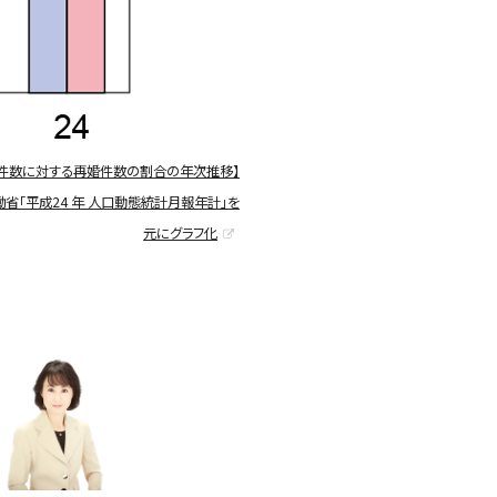
件数に対する再婚件数の割合の年次推移】
省「平成24 年 人口動態統計月報年計」を
元にグラフ化