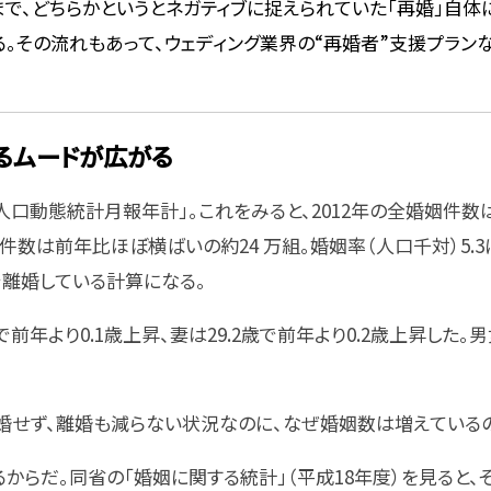
まで、どちらかというとネガティブに捉えられていた「再婚」自
。その流れもあって、ウェディング業界の“再婚者”支援プラン
るムードが広がる
口動態統計月報年計」。これをみると、2012年の全婚姻件数は
件数は前年比ほぼ横ばいの約24 万組。婚姻率（人口千対）5.3
合で離婚している計算になる。
で前年より0.1歳上昇、妻は29.2歳で前年より0.2歳上昇した
婚せず、離婚も減らない状況なのに、なぜ婚姻数は増えているの
からだ。同省の「婚姻に関する統計」（平成18年度）を見ると