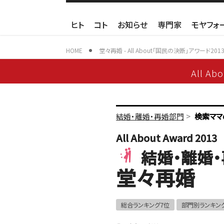
ヒト
コト
お知らせ
専門家
モヤフォ
HOME
堂々再婚 - All About「国民の決断」アワード201
All Ab
>
結婚・離婚・再婚部門
検索ママ
All About Award 2013
結婚・離婚
堂々再婚
総合ランキング7位
部門別ランキン