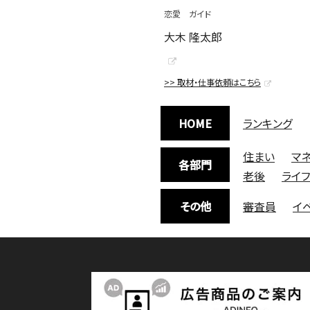
恋愛 ガイド
大木 隆太郎
>> 取材・仕事依頼はこちら
HOME
ランキング
住まい
マ
各部門
老後
ライ
その他
審査員
イ