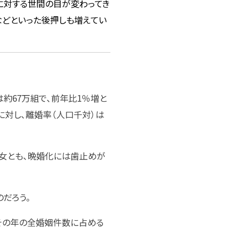
体に対する世間の目が変わってき
などといった後押しも増えてい
約67万組で、前年比1％増と
に対し、離婚率（人口千対）は
。男女とも、晩婚化には歯止めが
だろう。
、その年の全婚姻件数に占める