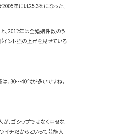
005年には25.3％になった。
、2012年は全婚姻件数のう
～6ポイント強の上昇を見せている
は、30～40代が多いですね。
人が、ゴシップではなく幸せな
バツイチだからといって芸能人