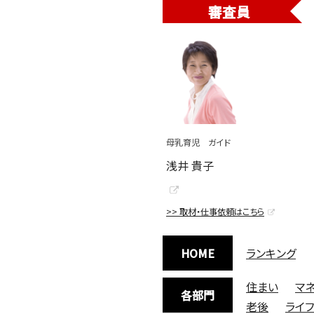
審査員
母乳育児 ガイド
浅井 貴子
>> 取材・仕事依頼はこちら
HOME
ランキング
住まい
マ
各部門
老後
ライ