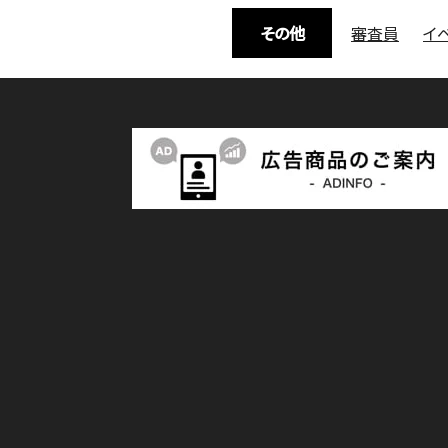
その他
審査員
イ