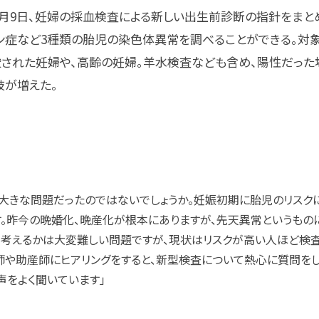
月9日、妊婦の採血検査による新しい出生前診断の指針をまと
ン症など3種類の胎児の染色体異常を調べることができる。対
された妊婦や、高齢の妊婦。羊水検査なども含め、陽性だった
肢が増えた。
大きな問題だったのではないでしょうか。妊娠初期に胎児のリスク
す。昨今の晩婚化、晩産化が根本にありますが、先天異常というもの
う考えるかは大変難しい問題ですが、現状はリスクが高い人ほど検
師や助産師にヒアリングをすると、新型検査について熱心に質問をし
声をよく聞いています」