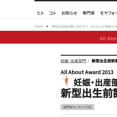
ヒト
コト
お知らせ
専門家
モヤフォ
HOME
新型出生前診断と向き合う - All About「国民の
All Ab
>
妊娠・出産部門
新型出生前診
All About Award 2013
妊娠・出産
新型出生前
部門別ランキング2位