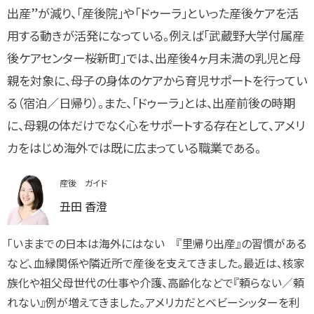
出産”が減り、「産後院」や「ドゥーラ」といった産後ケアを活
用する動きが活発になっている。例えば「武蔵野大学付属産
後ケアセンター桜新町」では、出産後4ヶ月未満の乳児と母
親を対象に、母子の身体のケアから育児サポートを行ってい
る（宿泊／日帰り）。また、「ドゥーラ」とは、出産前後の時期
に、母親の体だけでなく心をサポートする存在として、アメリ
カをはじめ海外では既に広まっている職業である。
産後 ガイド
丑田 香澄
「いままでの日本は海外にはない 『里帰り出産』の習慣がある
など、血縁関係や隣近所で産後を支えてきました。最近は、核家
族化や祖父母世代の仕事や介護、高齢化などで『頼らない／頼
れない』例が増えてきました。アメリカだとベビーシッターを利