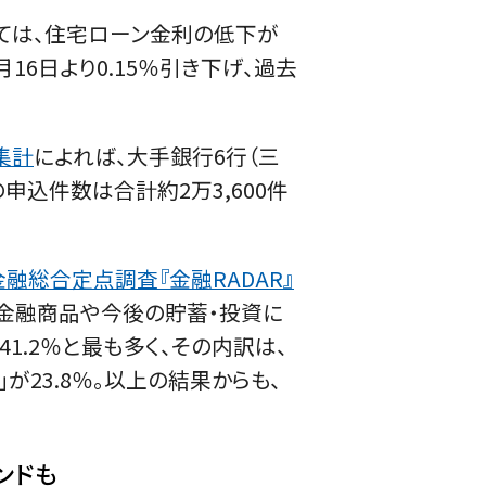
ては、住宅ローン金利の低下が
6日より0.15％引き下げ、過去
集計
によれば、大手銀行6行（三
申込件数は合計約2万3,600件
金融総合定点調査『金融RADAR』
て、金融商品や今後の貯蓄・投資に
1.2％と最も多く、その内訳は、
が23.8％。以上の結果からも、
ンドも