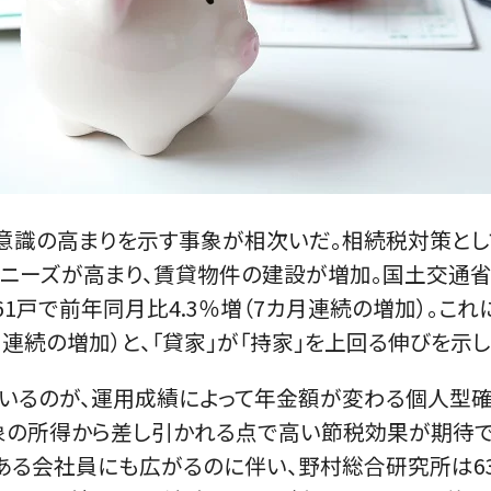
意識の高まりを示す事象が相次いだ。相続税対策とし
たニーズが高まり、賃貸物件の建設が増加。国土交通省
61戸で前年同月比4.3％増（7カ月連続の増加）。これに
月連続の増加）と、「貸家」が「持家」を上回る伸びを示し
いるのが、運用成績によって年金額が変わる個人型確定
象の所得から差し引かれる点で高い節税効果が期待で
る会社員にも広がるのに伴い、野村総合研究所は63月