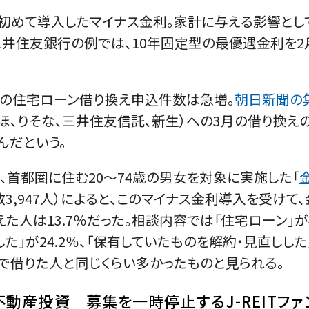
が初めて導入したマイナス金利。家計に与える影響とし
井住友銀行の例では、10年固定型の最優遇金利を2月1
への住宅ローン借り換え申込件数は急増。
朝日新聞の
ずほ、りそな、三井住友信託、新生）への3月の借り換えの
んだという。
、首都圏に住む20～74歳の男女を対象に実施した「
数3,947人）によると、このマイナス金利導入を受け
た人は13.7％だった。相談内容では「住宅ローン」が4
た」が24.2％、「保有していたものを解約・見直しした」
で借りた人と同じくらい多かったものと見られる。
動産投資 募集を一時停止するJ-REITファ