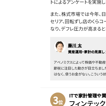
トによるアンケートを実施し
また、株式市場では今年、日
セリア、回転ずし店のくら
なり、デフレ圧力が高まる
藤川 太
資産運用・家計の見直し 
アベノミクスによって株価や不動
節税に注目した動きが目立ちまし
はなく、使うお金がない。こういう
ITで家計管理や
3
フィンテッ
位