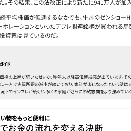
た。その結果、この法改正により新たに941万人が加
経平均株価が低迷するなかでも、牛丼のゼンショーHD
コーポレーションといったデフレ関連銘柄が買われる局
と投資家は見ているのだ。
ガイド
産価格の上昇が続いたせいか、昨年末以降高値警戒感が出ています。そ
た。一方で実質所得の減少が続いており、家計が楽になったという話は
状況下でインフレが続くと、多くの家庭がさらに節約志向をより強めていく
買い物をもっと便利に
クでお金の流れを変える決断