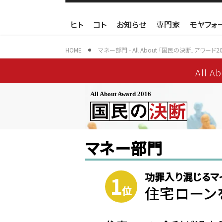
ヒト
コト
お知らせ
専門家
モヤフォ
HOME
マネー部門 - All About 「国民の決断」アワード20
All A
All About Award 2016
マネー部門
功罪入り混じるマ
1
住宅ローン
位