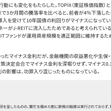
動にも変化をもたらした。TOPIX（東証株価指数）と
で3か月間の騰落率を比べると、前者が4％下落した
導入を受けて10年国債の利回りがマイナスになって
ーがJ-REITに流入したためであると考えられている
J-REITファンドが運用資産規模を適正範囲に維持す
。
かったマイナス金利だが、金融機関の収益悪化や生保
政策決定会合でマイナス金利を深堀りせず、マイナス0.
利の影響は、功罪入り混じったものになっている。
況を呈したものの、繁忙を極めた割に新規の融資は実行されておらず、