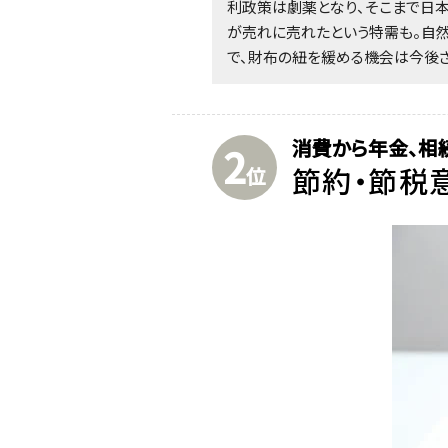
利政策は劇薬となり、そこまで日
が売れに売れたという特需も。自
で、財布の紐を緩める機会は今後さ
消費から年金、相
2
節約・節税
位