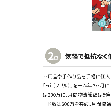
2
気軽で抵抗なく
位
不用品や手作り品を手軽に個人
「
Fril（フリル）
」を一昨年の7月に
は200万に、月間物流総額は5億
ード数は600万を突破。月間流