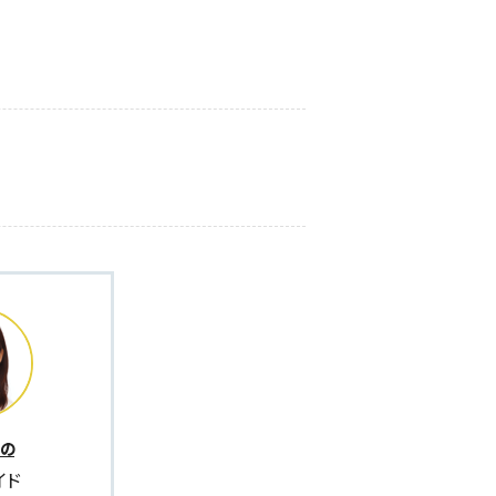
くの
イド