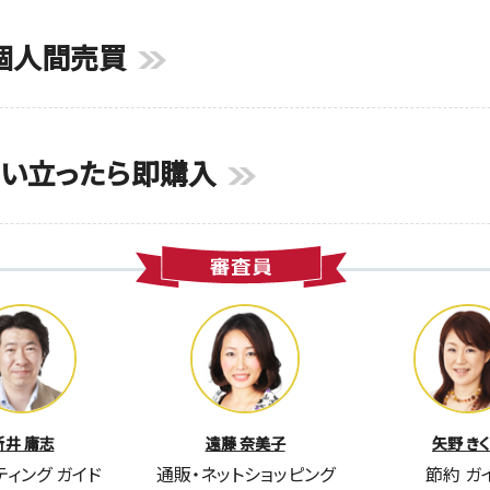
個人間売買
思い立ったら即購入
新井 庸志
遠藤 奈美子
矢野 き
ティング
ガイド
通販・ネットショッピング
節約
ガ