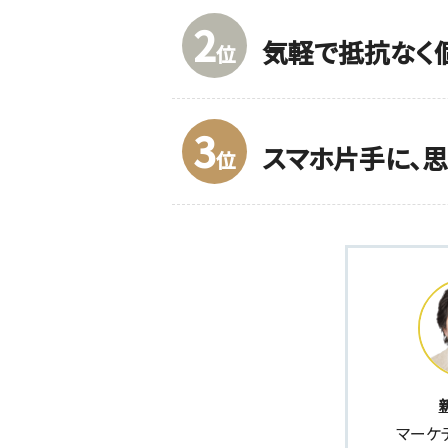
2
気軽で抵抗なく
位
3
スマホ片手に、
位
マーケ