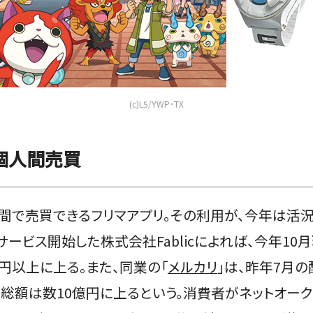
(c)L5/YWP･TX
個人間売買
間で売買できるフリマアプリ。その利用が、今年は活況
サービス開始した株式会社Fablicによれば、今年10
円以上に上る。また、同業の「
メルカリ
」は、昨年7月
通総額は数10億円に上るという。消費者がネットオー