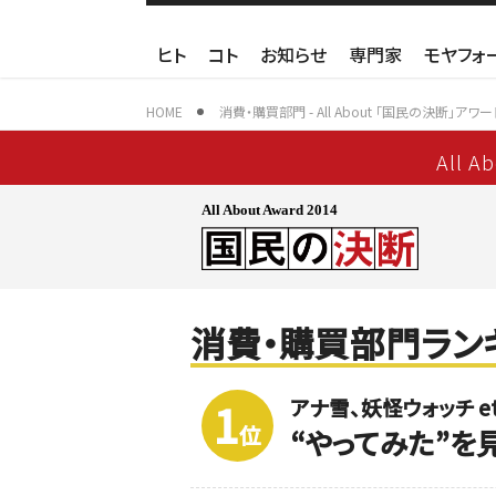
ヒト
コト
お知らせ
専門家
モヤフォ
HOME
消費・購買部門 - All About 「国民の決断」アワー
All A
All About Award 2014
消費・購買部門ラン
アナ雪、妖怪ウォッチ et
1
位
“やってみた”を