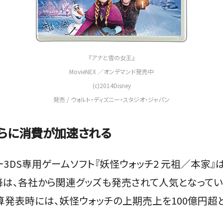
『アナと雪の女王』
MovieNEX ／オンデマンド発売中
(c)2014Disney
発売 / ウォルト・ディズニー・スタジオ・ジャパン
らに消費が加速される
3DS専用ゲームソフト『妖怪ウォッチ2 元祖／本家』
降は、各社から関連グッズも発売されて人気となって
算発表時には、妖怪ウォッチの上期売上を100億円超と