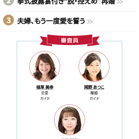
挙式披露宴付き“脱・控えめ”再婚
3
夫婦、もう一度愛を誓う
植草 美幸
岡野 あつこ
恋愛
離婚
ガイド
ガイド