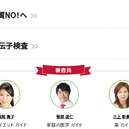
質NO！へ
伝子検査
浅尾 貴子
菅原 道仁
三上 彰
イエット
ガイド
家庭の医学
ガイド
薬
ガイ