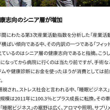
健康志向のシニア層が増加
0年間にわたる第3次産業活動指数を分析した「産業活動
が横ばい傾向である中、その内訳の一つである「フィッ
えているのはシニア層の健康志向であると指摘。こう
気になってから病院に行くのは当たり前ですが、手術
、ジムや健康診断にお金を使ったほうが消費としては前
。
視され、ストレス社会と言われる中、「睡眠ビジネス」
規模は2011年に100.3％とプラス成長に転換。そ
。「睡眠ビジネス」の裾野は広く、アロマや照明、サプ