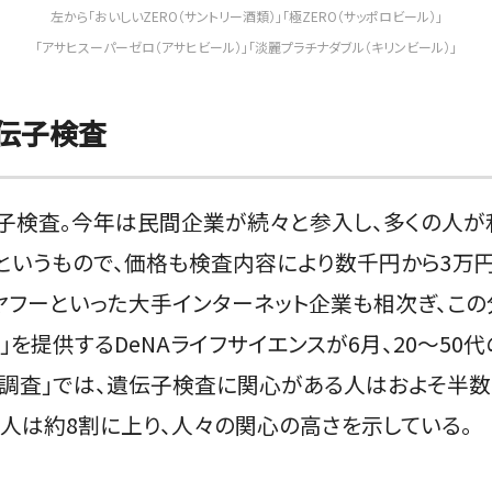
左から「おいしいZERO（サントリー酒類）」「極ZERO（サッポロビール）」
「アサヒスーパーゼロ（アサヒビール）」「淡麗プラチナダブル（キリンビール）」
伝子検査
子検査。今年は民間企業が続々と参入し、多くの人が利
というもので、価格も検査内容により数千円から3万
）やヤフーといった大手インターネット企業も相次ぎ、こ
」を提供するDeNAライフサイエンスが6月、20～50
調査」では、遺伝子検査に関心がある人はおよそ半数
人は約8割に上り、人々の関心の高さを示している。