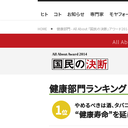
ヒト
コト
お知らせ
専門家
モヤフォ
HOME
健康部門 - All About 「国民の決断」アワード201
All A
All About Award 2014
健康部門ランキング
やめるべきは酒、タバ
1
位
“健康寿命”を