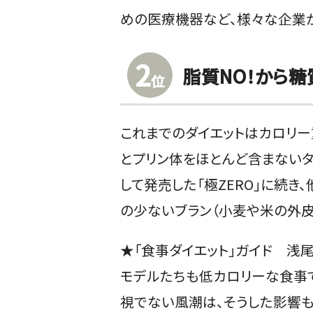
めの医療機器など、様々な企業
2
脂質NO！から糖
位
これまでのダイエットはカロリ
とプリン体をほとんど含まない
して発売した「極ZERO」に続
の少ないブラン（小麦や米の外皮
★「食事ダイエット」ガイド 浅
モデルたちも低カロリーな食事で
視でない風潮は、そうした影響も