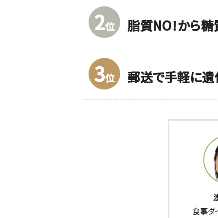
2
脂質NO！から糖
位
3
郵送で手軽に遺
位
食事ダ