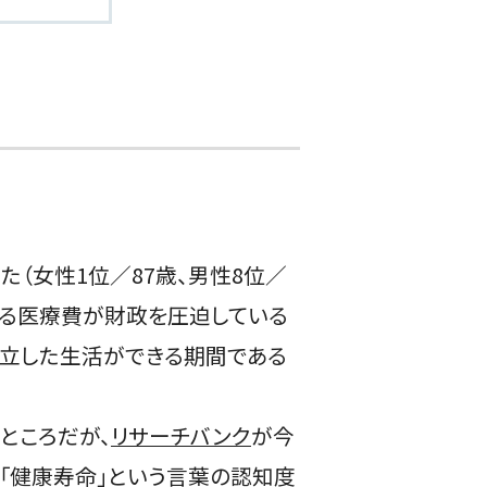
（女性1位／87歳、男性8位／
ける医療費が財政を圧迫している
自立した生活ができる期間である
ところだが、
リサーチバンク
が今
、「健康寿命」という言葉の認知度