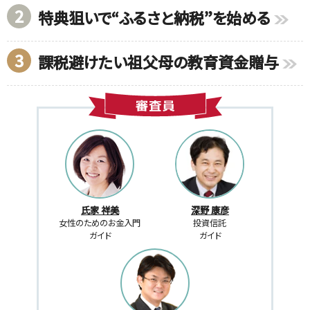
2
特典狙いで“ふるさと納税”を始める
3
課税避けたい祖父母の教育資金贈与
氏家 祥美
深野 康彦
女性のためのお金入門
投資信託
ガイド
ガイド