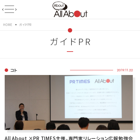
HOME
ガイドPR
ガイドPR
コト
2019.11.22
All About ×PR TIMES主催。専門家リレーション広報勉強会