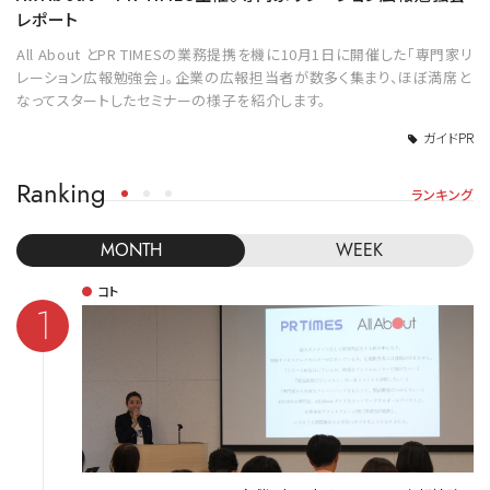
レポート
All About とPR TIMESの業務提携を機に10月1日に開催した「専門家リ
レーション広報勉強会」。企業の広報担当者が数多く集まり、ほぼ満席と
なってスタートしたセミナーの様子を紹介します。
ガイドPR
Ranking
ランキング
MONTH
WEEK
コト