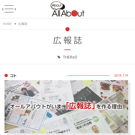
HOME
広報誌
広報誌
THEReD
コト
2018.7.19